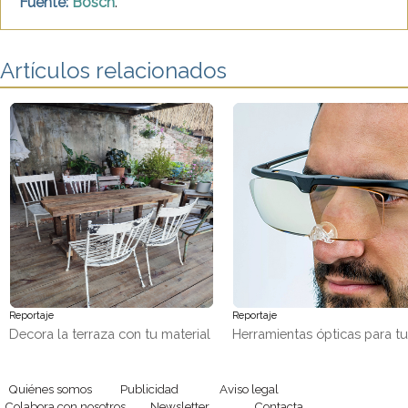
Fuente:
Bosch
.
Artículos relacionados
Reportaje
Reportaje
Decora la terraza con tu material
Herramientas ópticas para t
favorito, ¡madera!
trabajos de precisión
Quiénes somos
Publicidad
Aviso legal
Colabora con nosotros
Newsletter
Contacta