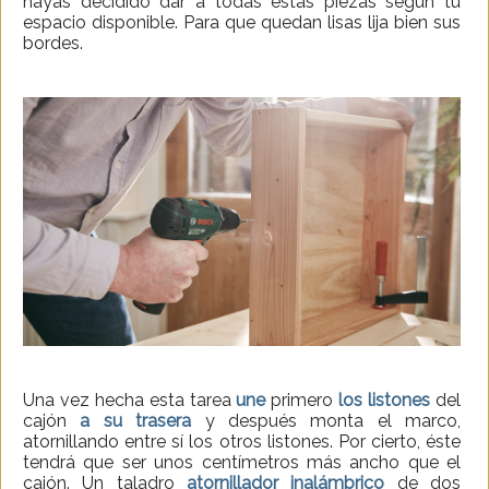
hayas decidido dar a todas estas piezas según tu
espacio disponible. Para que quedan lisas lija bien sus
bordes.
Una vez hecha esta tarea
une
primero
los listones
del
cajón
a su trasera
y después monta el marco,
atornillando entre sí los otros listones. Por cierto, éste
tendrá que ser unos centímetros más ancho que el
cajón. Un taladro
atornillador inalámbrico
de dos