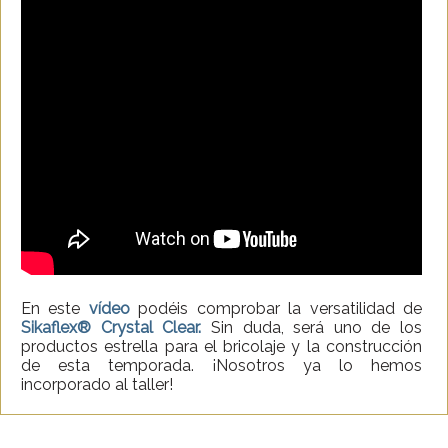
En este
vídeo
podéis comprobar la versatilidad de
Sikaflex® Crystal Clear.
Sin duda, será uno de los
productos estrella para el bricolaje y la construcción
de esta temporada. ¡Nosotros ya lo hemos
incorporado al taller!