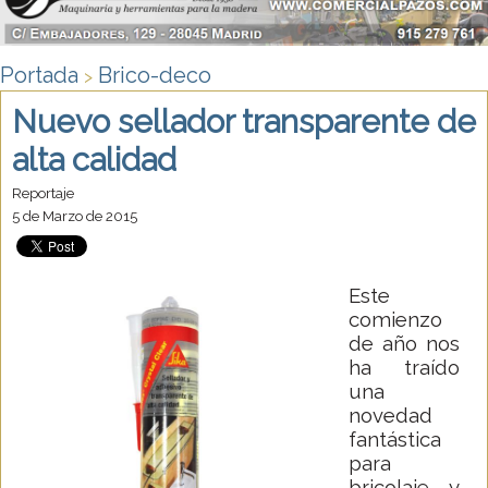
Portada
Brico-deco
>
Nuevo sellador transparente de
alta calidad
Reportaje
5 de Marzo de 2015
Este
comienzo
de año nos
ha traído
una
novedad
fantástica
para
bricolaje y