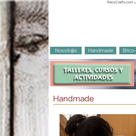
RecyCrafts.com ut
Nosotr@s
Handmade
Brico
Handmade