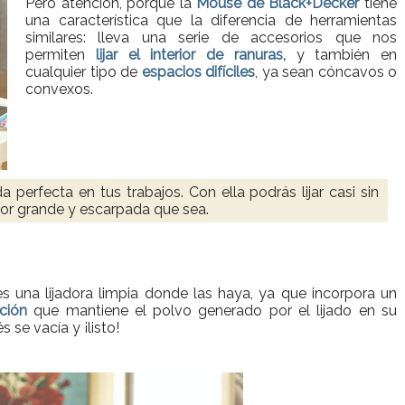
Pero atención, porque la
Mouse de Black+Decker
tiene
una característica que la diferencia de herramientas
similares: lleva una serie de accesorios que nos
permiten
lijar el interior de ranuras,
y también en
cualquier tipo de
espacios difíciles
, ya sean cóncavos o
convexos.
da perfecta en tus trabajos. Con ella podrás lijar casi sin
 por grande y escarpada que sea.
 una lijadora limpia donde las haya, ya que incorpora un
ción
que mantiene el polvo generado por el lijado en su
 se vacía y ¡listo!