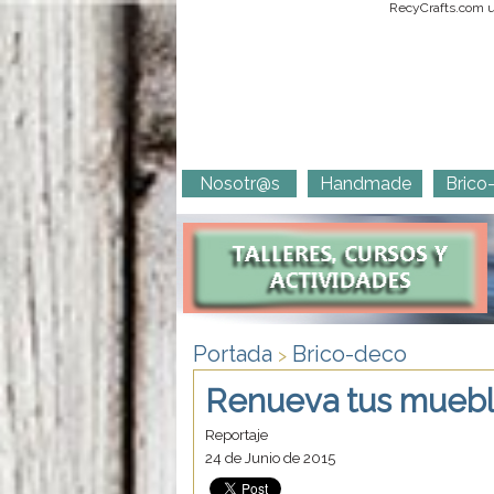
RecyCrafts.com ut
Nosotr@s
Handmade
Brico
Portada
Brico-deco
>
Renueva tus mueble
Reportaje
24 de Junio de 2015