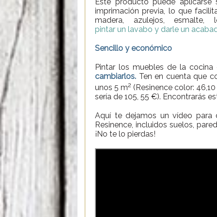
Este producto puede aplicarse
imprimación previa, lo que facili
madera, azulejos, esmalte,
pintar un lavabo y darle un acabado
Sencillo y económico
Pintar los muebles de la cocin
cambiarlos.
Ten en cuenta que con
2
unos 5 m
(Resinence color: 46,10 
sería de 105, 55 €). Encontrarás 
Aquí te dejamos un vídeo para q
Resinence, incluidos suelos, pared
¡No te lo pierdas!