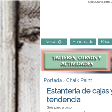
RecyCrafts.com ut
Nosotr@s
Handmade
Brico
Portada
Chalk Paint
>
Estantería de cajas 
tendencia
Guía paso a paso