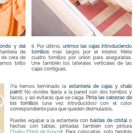
fondo y del
Por último
, unimos las cajas introduciendo
8.
tantería de
tornillos
más largos por el interior. Mete
 de cera de
cuatro tornillos por unión para asegurarlas.
mos brillo
Une también los laterales verticales de las
cajas contiguas.
¡Ya hemos terminado la
estantería de cajas y chalk
paint!
No olvides fijarla a la pared con dos tornillos y
tacos, y así evitarás que se caiga.
Pinta las cabezas de
los tornillos
(una vez introducidos) con el color
correspondiente para que queden disimulados.
Puedes equipar a la estantería con
baldas de cristal
o
hechas con tablas, pintadas también con pintura
Chalky Finish de Xylaze
l. Para colocarlas, solo tendrás