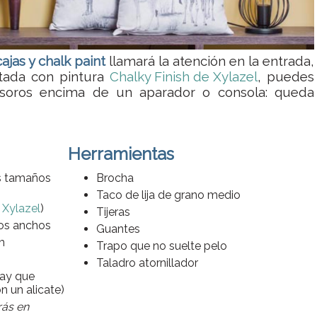
ajas y chalk paint
llamará la atención en la entrada,
intada con pintura
Chalky Finish de Xylazel
, puedes
esoros encima de un aparador o consola: queda
Herramientas
os tamaños
Brocha
Taco de lija de grano medio
 Xylazel
)
Tijeras
tos anchos
Guantes
m
Trapo que no suelte pelo
Taladro atornillador
hay que
on un alicate)
rás en