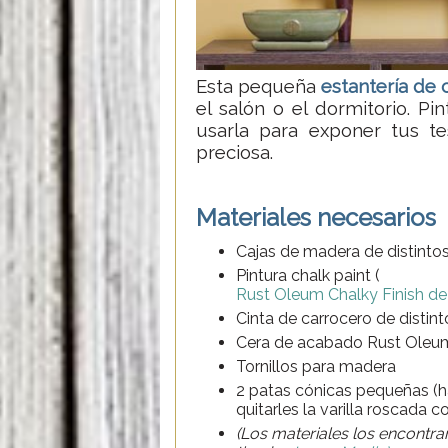
Esta pequeña
estantería de c
el salón o el dormitorio. P
usarla para exponer tus t
preciosa.
Materiales necesarios
Cajas de madera de distint
Pintura chalk paint (
Rust Oleum Chalky Finish de
Cinta de carrocero de distin
Cera de acabado Rust Oleu
Tornillos para madera
2 patas cónicas pequeñas (
quitarles la varilla roscada c
(Los materiales los encontra