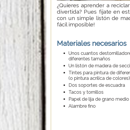
¿Quieres aprender a recicla
divertida? Pues fíjate en es
con un simple listón de mad
fácil imposible!
Materiales necesarios
Unos cuantos destornilladore
diferentes tamaños
Un listón de madera de secc
Tintes para pintura de difere
(o pintura acrílica de colores)
Dos soportes de escuadra
Tacos y tornillos
Papel de lija de grano medio
Alambre fino