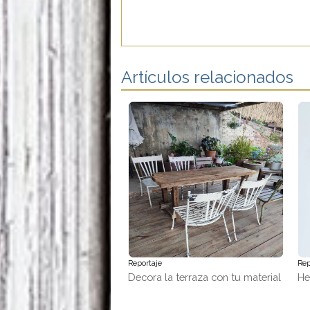
Artículos relacionados
Reportaje
Rep
Decora la terraza con tu material
He
favorito, ¡madera!
tr