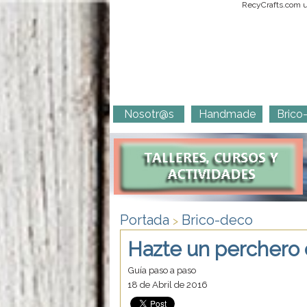
RecyCrafts.com ut
Nosotr@s
Handmade
Brico
Portada
Brico-deco
>
Hazte un perchero 
Guía paso a paso
18 de Abril de 2016