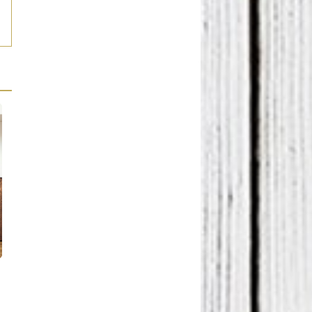
Cuando el bosque entra en casa.
Interiorismo e IA. ¿Moda o
¡Bienvenido!
amenaza?