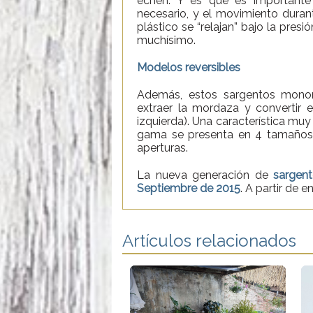
echen. Y es que es importante
necesario, y el movimiento duran
plástico se “relajan” bajo la presi
muchísimo.
Modelos reversibles
Además, estos sargentos monoma
extraer la mordaza y convertir 
izquierda). Una característica muy
gama se presenta en 4 tamaños di
aperturas.
La nueva generación de
sargen
Septiembre de 2015
. A partir de e
Artículos relacionados