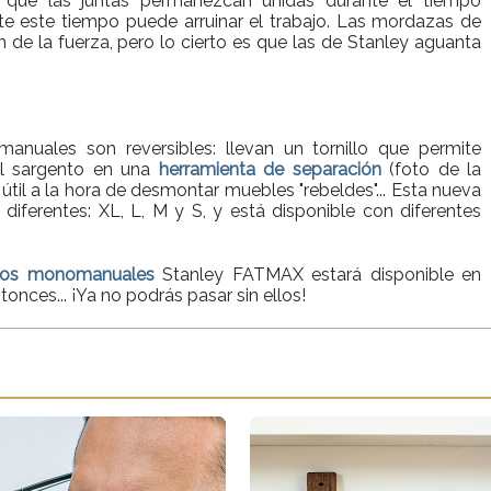
 que las juntas permanezcan unidas durante el tiempo
te este tiempo puede arruinar el trabajo. Las mordazas de
ón de la fuerza, pero lo cierto es que las de Stanley aguanta
nuales son reversibles: llevan un tornillo que permite
el sargento en una
herramienta de separación
(foto de la
 útil a la hora de desmontar muebles "rebeldes"... Esta nueva
ferentes: XL, L, M y S, y está disponible con diferentes
tos monomanuales
Stanley FATMAX estará disponible en
ntonces... ¡Ya no podrás pasar sin ellos!