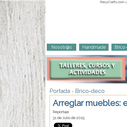
RecyCrafts.com ut
Nosotr@s
Handmade
Brico
Portada
Brico-deco
>
Arreglar muebles: 
Reportaje
31 de Julio de 2015