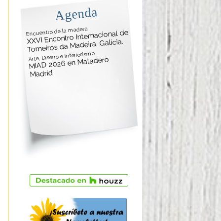
Agenda
Encuentro de la madera
XXVI Encontro Internacional de
Torneiros da Madeira. Galicia.
Arte, Diseño e Interiorismo
MIAD 2026 en Matadero
Madrid