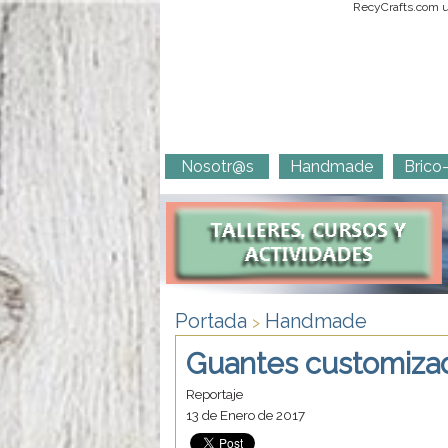
RecyCrafts.com ut
Nosotr@s
Handmade
Brico
Portada
Handmade
>
Guantes customizados
Reportaje
13 de Enero de 2017