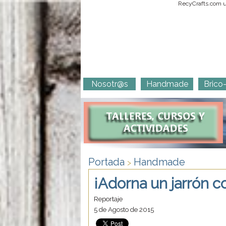
RecyCrafts.com ut
Nosotr@s
Handmade
Brico
Portada
Handmade
>
¡Adorna un jarrón c
Reportaje
5 de Agosto de 2015