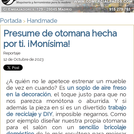
Portada
Handmade
>
Presume de otomana hecha
por ti. ¡Monísima!
Reportaje
12 de Octubre de 2023
¿A quién no le apetece estrenar un mueble
de vez en cuando? Es
un soplo de aire freso
en la
decoración
, el toque justo para que no
nos parezca monótona o aburrida. Y si
además la pieza en sí es un divertido
trabajo
de reciclaje y DIY
, imposible negarnos. Como
por ejemplo diseñar nuestra propia otomana
para el salón con un
sencillo bricolaje
doméstico
de lo más resultona para mejorar