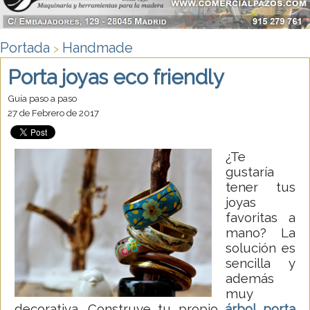
Portada
Handmade
>
Porta joyas eco friendly
Guía paso a paso
27 de Febrero de 2017
¿Te
gustaría
tener tus
joyas
favoritas a
mano? La
solución es
sencilla y
además
muy
decorativa. Construye tu propio
árbol porta