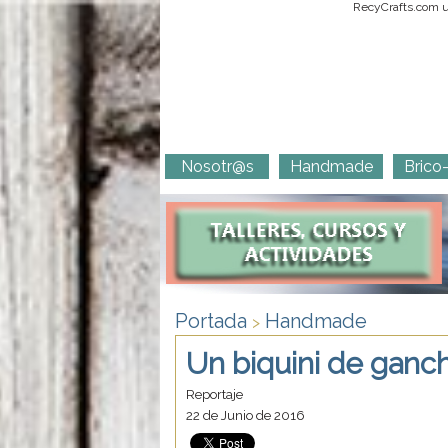
RecyCrafts.com ut
Nosotr@s
Handmade
Brico
Portada
Handmade
>
Un biquini de ganchi
Reportaje
22 de Junio de 2016