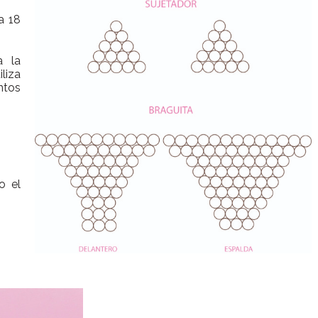
a 18
a la
iliza
ntos
o el