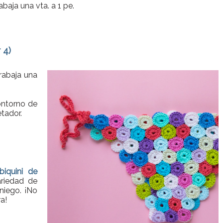
baja una vta. a 1 pe.
 4)
rabaja una
contorno de
etador.
biquini de
riedad de
niego. ¡No
a!