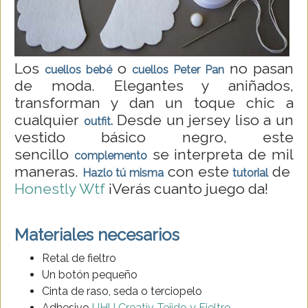
Los
o
no pasan
cuellos bebé
cuellos Peter Pan
de moda. Elegantes y aniñados,
transforman y dan un toque chic a
cualquier
Desde un jersey liso a un
outfit.
vestido básico negro, este
sencillo
se interpreta de mil
complemento
maneras.
con este
de
Hazlo tú misma
tutorial
Honestly Wtf
¡Verás cuanto juego da!
Materiales necesarios
Retal de fieltro
Un botón pequeño
Cinta de raso, seda o terciopelo
Adhesivo
UHU Creativ Tejido y Fieltro