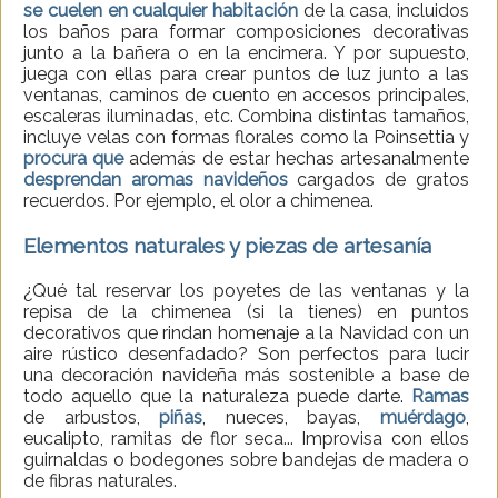
se cuelen en cualquier habitación
de la casa, incluidos
los baños para formar composiciones decorativas
junto a la bañera o en la encimera. Y por supuesto,
juega con ellas para crear puntos de luz junto a las
ventanas, caminos de cuento en accesos principales,
escaleras iluminadas, etc. Combina distintas tamaños,
incluye velas con formas florales como la Poinsettia y
procura que
además de estar hechas artesanalmente
desprendan aromas navideños
cargados de gratos
recuerdos. Por ejemplo, el olor a chimenea.
Elementos naturales y piezas de artesanía
¿Qué tal reservar los poyetes de las ventanas y la
repisa de la chimenea (si la tienes) en puntos
decorativos que rindan homenaje a la Navidad con un
aire rústico desenfadado? Son perfectos para lucir
una decoración navideña más sostenible a base de
todo aquello que la naturaleza puede darte.
Ramas
de arbustos,
piñas
, nueces, bayas,
muérdago
,
eucalipto, ramitas de flor seca... Improvisa con ellos
guirnaldas o bodegones sobre bandejas de madera o
de fibras naturales.