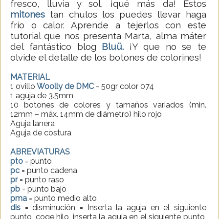
fresco, lluvia y sol, ¡qué más da! Estos
mitones
tan chulos los puedes llevar haga
frío o calor. Aprende a tejerlos con este
tutorial que nos presenta Marta, alma máter
del fantástico blog
Bluü.
¡Y que no se te
olvide el detalle de los botones de colorines!
MATERIAL
1 ovillo
Woolly de DMC
- 50gr color 074
1 aguja de 3.5mm
10 botones de colores y tamaños variados (min.
12mm – máx. 14mm de diámetro) hilo rojo
Aguja lanera
Aguja de costura
ABREVIATURAS
pto
= punto
pc
= punto cadena
pr
= punto raso
pb
= punto bajo
pma
= punto medio alto
dis
= disminución = Inserta la aguja en el siguiente
punto, coge hilo, inserta la aguja en el siguiente punto,