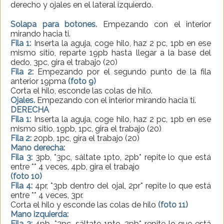
derecho y ojales en el lateral izquierdo.
Solapa para botones.
Empezando con el interior
mirando hacia ti.
Fila 1:
Inserta la aguja, coge hilo, haz 2 pc, 1pb en ese
mismo sitio, reparte 19pb hasta llegar a la base del
dedo, 3pc, gira el trabajo (20)
Fila 2:
Empezando por el segundo punto de la fila
anterior 19pma
(foto 9)
Corta el hilo, esconde las colas de hilo.
Ojales.
Empezando con el interior mirando hacia ti.
DERECHA
Fila 1:
Inserta la aguja, coge hilo, haz 2 pc, 1pb en ese
mismo sitio, 19pb, 1pc, gira el trabajo (20)
Fila 2:
20pb, 1pc, gira el trabajo (20)
Mano derecha:
Fila 3:
3pb, *3pc, sáltate 1pto, 2pb* repite lo que está
entre ** 4 veces, 4pb, gira el trabajo
(foto 10)
Fila 4:
4pr, *3pb dentro del ojal, 2pr* repite lo que está
entre ** 4 veces, 3pr.
Corta el hilo y esconde las colas de hilo
(foto 11)
Mano izquierda:
Fila 3:
4pb, *3pc, sáltate 1pto, 2pb* repite lo que está