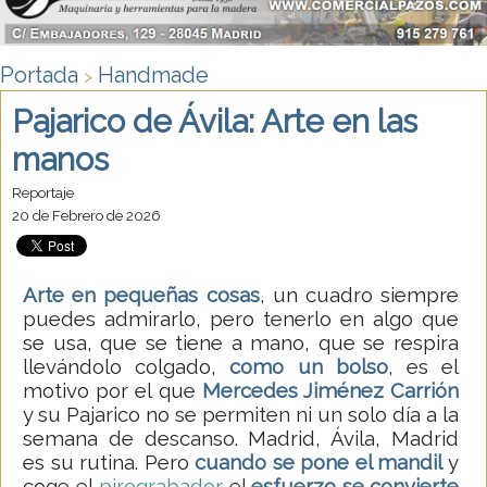
Portada
Handmade
>
Pajarico de Ávila: Arte en las
manos
Reportaje
20 de Febrero de 2026
Arte en pequeñas cosas
, un cuadro siempre
puedes admirarlo, pero tenerlo en algo que
se usa, que se tiene a mano, que se respira
llevándolo colgado,
como un bolso
, es el
motivo por el que
Mercedes Jiménez Carrión
y su Pajarico no se permiten ni un solo día a la
semana de descanso. Madrid, Ávila, Madrid
es su rutina. Pero
cuando se pone el mandil
y
coge el
pirograbador
el
esfuerzo se convierte