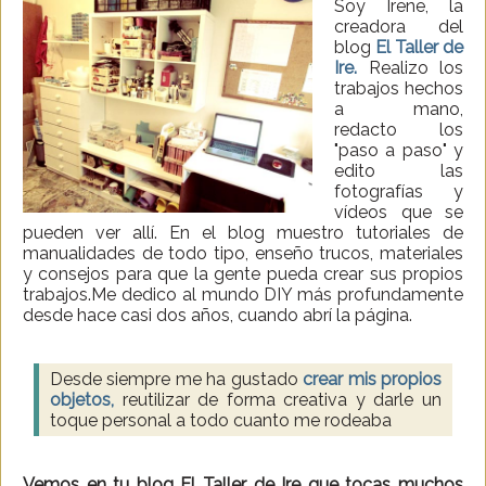
Soy Irene, la
creadora del
blog
El Taller de
Ire.
Realizo los
trabajos hechos
a mano,
redacto los
"paso a paso" y
edito las
fotografías y
vídeos que se
pueden ver allí. En el blog muestro tutoriales de
manualidades de todo tipo, enseño trucos, materiales
y consejos para que la gente pueda crear sus propios
trabajos.Me dedico al mundo DIY más profundamente
desde hace casi dos años, cuando abrí la página.
Desde siempre me ha gustado
crear mis propios
objetos,
reutilizar de forma creativa y darle un
toque personal a todo cuanto me rodeaba
Vemos en tu blog El Taller de Ire que tocas muchos