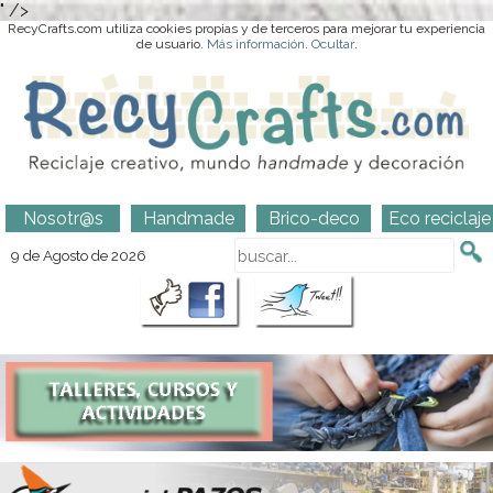
" />
RecyCrafts.com utiliza cookies propias y de terceros para mejorar tu experiencia
de usuario.
Más información
.
Ocultar
.
Nosotr@s
Handmade
Brico-deco
Eco reciclaje
9 de Agosto de 2026