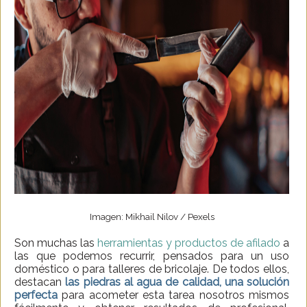
Imagen: Mikhail Nilov / Pexels
Son muchas las
herramientas y productos de afilado
a
las que podemos recurrir, pensados para un uso
doméstico o para talleres de bricolaje. De todos ellos,
destacan
las piedras al agua de calidad, una solución
perfecta
para acometer esta tarea nosotros mismos