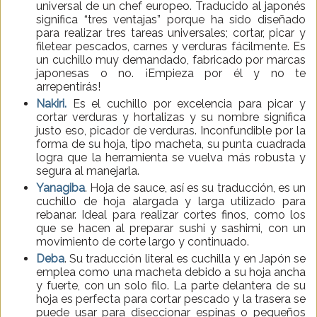
universal de un chef europeo. Traducido al japonés
significa “tres ventajas” porque ha sido diseñado
para realizar tres tareas universales; cortar, picar y
filetear pescados, carnes y verduras fácilmente. Es
un cuchillo muy demandado, fabricado por marcas
japonesas o no. ¡Empieza por él y no te
arrepentirás!
Nakiri.
Es el cuchillo por excelencia para picar y
cortar verduras y hortalizas y su nombre significa
justo eso, picador de verduras. Inconfundible por la
forma de su hoja, tipo macheta, su punta cuadrada
logra que la herramienta se vuelva más robusta y
segura al manejarla.
Yanagiba
. Hoja de sauce, así es su traducción, es un
cuchillo de hoja alargada y larga utilizado para
rebanar. Ideal para realizar cortes finos, como los
que se hacen al preparar sushi y sashimi, con un
movimiento de corte largo y continuado.
Deba
. Su traducción literal es cuchilla y en Japón se
emplea como una macheta debido a su hoja ancha
y fuerte, con un solo filo. La parte delantera de su
hoja es perfecta para cortar pescado y la trasera se
puede usar para diseccionar espinas o pequeños