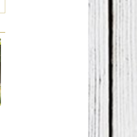
Reportaje
Reportaje
Pajarico de Ávila: Arte en las
¡Primeras ideas para regala
manos
Navidad!