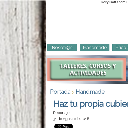
RecyCrafts.com ut
Nosotr@s
Handmade
Brico
Portada
Handmade
>
Haz tu propia cubie
Reportaje
31 de Agosto de 2018