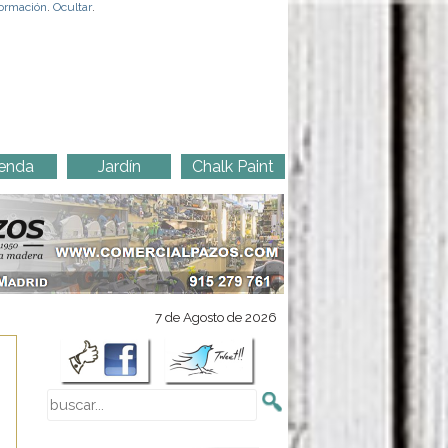
ormación
.
Ocultar
.
enda
Jardín
Chalk Paint
7 de Agosto de 2026