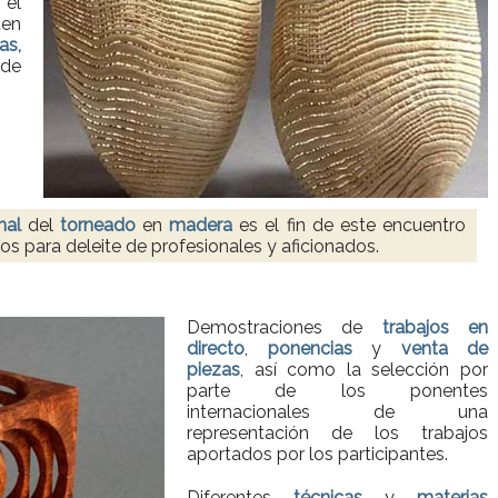
 el
en
as,
 de
nal
del
torneado
en
madera
es el fin de este encuentro
os para deleite de profesionales y aficionados.
Demostraciones de
trabajos en
directo
,
ponencias
y
venta de
piezas
, así como la selección por
parte de los ponentes
internacionales de una
representación de los trabajos
aportados por los participantes.
Diferentes
técnicas
y
materias