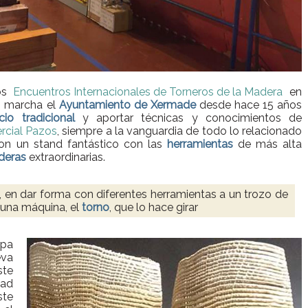
los
Encuentros Internacionales de Torneros de la Madera
en
en marcha el
Ayuntamiento de Xermade
desde hace 15 años
icio tradicional
y aportar técnicas y conocimientos de
cial Pazos
, siempre a la vanguardia de todo lo relacionado
on un stand fantástico con las
herramientas
de más alta
deras
extraordinarias.
, en dar forma con diferentes herramientas a un trozo de
 una máquina, el
torno
, que lo hace girar
pa
eva
te
dad
ste