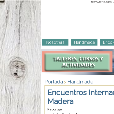
RecyCrafts.com ut
Nosotr@s
Handmade
Brico
Portada
Handmade
>
Encuentros Interna
Madera
Reportaje