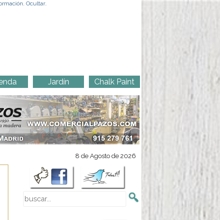
ormación
.
Ocultar
.
enda
Jardín
Chalk Paint
8 de Agosto de 2026