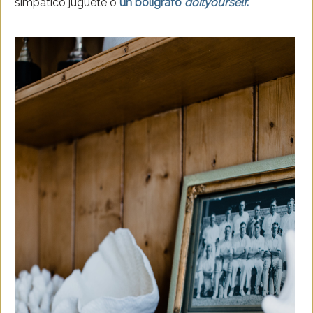
simpático juguete o
un bolígrafo
doityourself
.