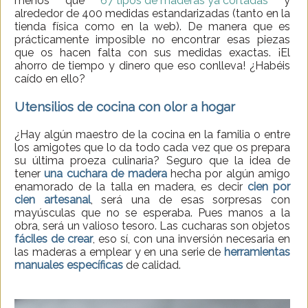
menos que
67 tipos de maderas ya cortadas
y
alrededor de 400 medidas estandarizadas (tanto en la
tienda física como en la web). De manera que es
prácticamente imposible no encontrar esas piezas
que os hacen falta con sus medidas exactas. ¡El
ahorro de tiempo y dinero que eso conlleva! ¿Habéis
caído en ello?
Utensilios de cocina con olor a hogar
¿Hay algún maestro de la cocina en la familia o entre
los amigotes que lo da todo cada vez que os prepara
su última proeza culinaria? Seguro que la idea de
tener
una cuchara de madera
hecha por algún amigo
enamorado de la talla en madera, es decir
cien por
cien artesanal
, será una de esas sorpresas con
mayúsculas que no se esperaba. Pues manos a la
obra, será un valioso tesoro. Las cucharas son objetos
fáciles de crear
, eso sí, con una inversión necesaria en
las maderas a emplear y en una serie de
herramientas
manuales específicas
de calidad.