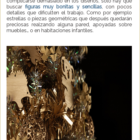
complicarse demasiado en los diseños, solo hay que
buscar
figuras muy bonitas y sencillas
, con pocos
detalles que dificulten el trabajo. Como por ejemplo
estrellas o piezas geométricas que después quedarán
preciosas realzando alguna pared, apoyadas sobre
muebles… o en habitaciones infantiles.