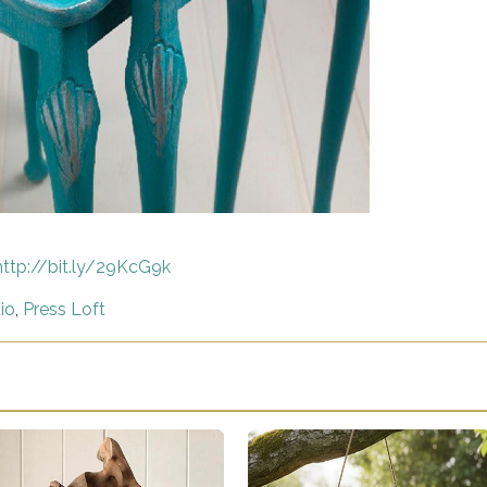
http://bit.ly/29KcG9k
io
,
Press Loft