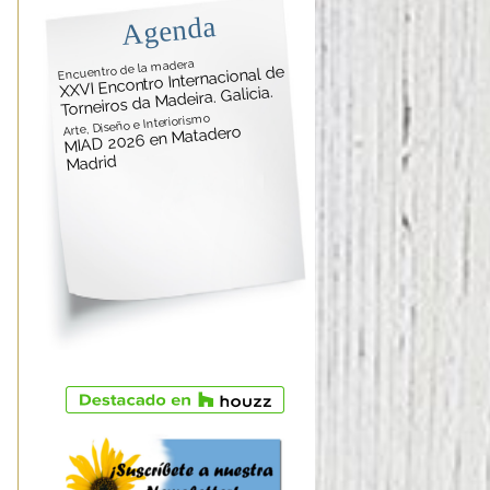
Agenda
Encuentro de la madera
XXVI Encontro Internacional de
Torneiros da Madeira. Galicia.
Arte, Diseño e Interiorismo
MIAD 2026 en Matadero
Madrid