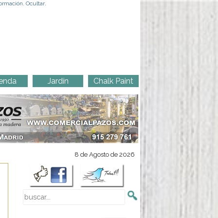
ormación
.
Ocultar
.
enda
Jardín
Chalk Paint
8 de Agosto de 2026