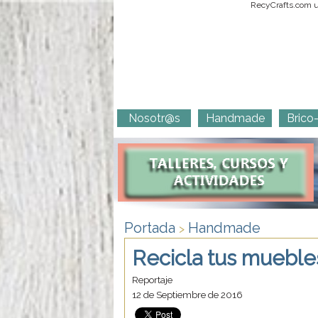
RecyCrafts.com ut
Nosotr@s
Handmade
Brico
Portada
Handmade
>
Recicla tus mueble
Reportaje
12 de Septiembre de 2016