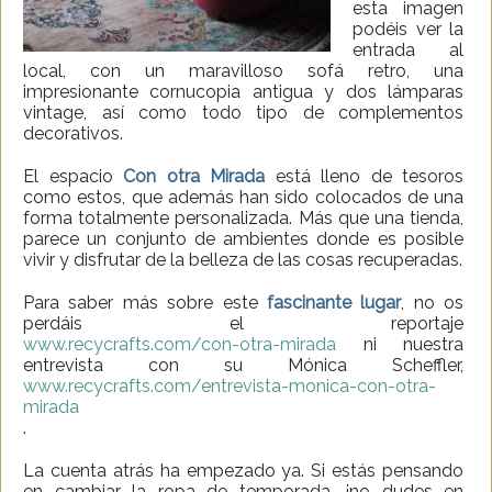
esta imagen
podéis ver la
entrada al
local, con un maravilloso sofá retro, una
impresionante cornucopia antigua y dos lámparas
vintage, así como todo tipo de complementos
decorativos.
El espacio
Con otra Mirada
está lleno de tesoros
como estos, que además han sido colocados de una
forma totalmente personalizada. Más que una tienda,
parece un conjunto de ambientes donde es posible
vivir y disfrutar de la belleza de las cosas recuperadas.
Para saber más sobre este
fascinante lugar
, no os
perdáis el reportaje
www.recycrafts.com/con-otra-mirada
ni nuestra
entrevista con su Mónica Scheffler,
www.recycrafts.com/entrevista-monica-con-otra-
mirada
.
La cuenta atrás ha empezado ya. Si estás pensando
en cambiar la ropa de temporada, ¡no dudes en