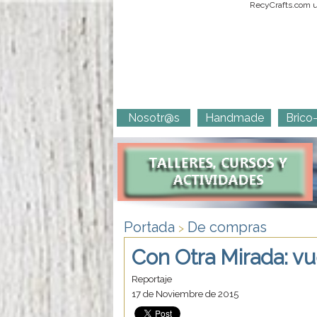
RecyCrafts.com ut
Nosotr@s
Handmade
Brico
Portada
De compras
>
Con Otra Mirada: vue
Reportaje
17 de Noviembre de 2015