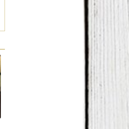
Reportaje
Juguetes de madera ¡Los
Guía de regalos originales y
secretos de su encanto!