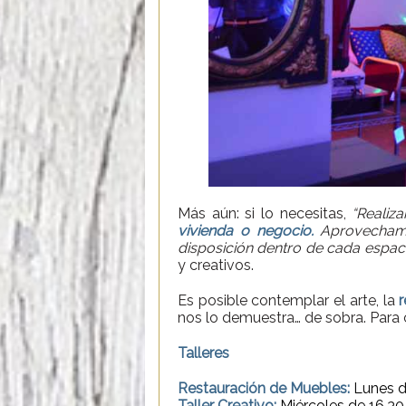
Más aún: si lo necesitas,
“Realiz
vivienda o negocio.
Aprovechamo
disposición dentro de cada espaci
y creativos.
Es posible contemplar el arte, la
r
nos lo demuestra… de sobra. Para 
Talleres
Restauración de Muebles:
Lunes de
Taller Creativo:
Miércoles de 16.30 