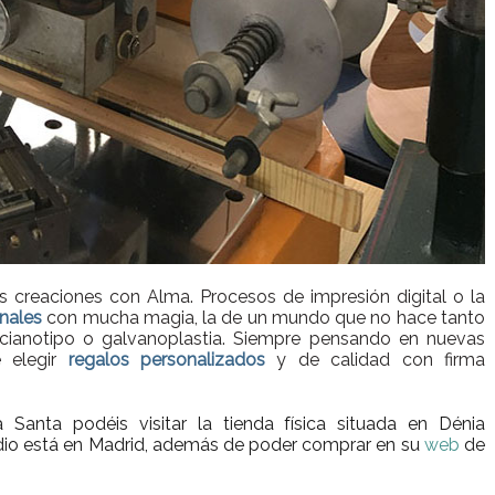
 creaciones con Alma. Procesos de impresión digital o la
onales
con mucha magia, la de un mundo que no hace tanto
, cianotipo o galvanoplastia. Siempre pensando en nuevas
e elegir
regalos personalizados
y de calidad con firma
Santa podéis visitar la tienda física situada en Dénia
tudio está en Madrid, además de poder comprar en su
web
de