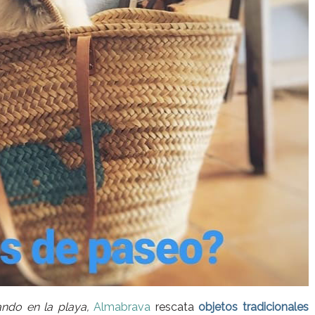
ando en la playa,
Almabrava
rescata
objetos tradicionales