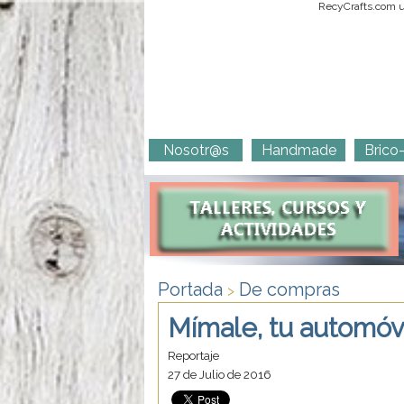
RecyCrafts.com ut
Nosotr@s
Handmade
Brico
Portada
De compras
>
Mímale, tu automóvil
Reportaje
27 de Julio de 2016