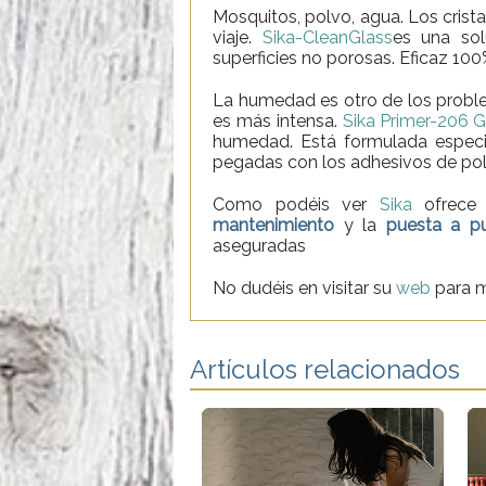
Mosquitos, polvo, agua. Los crist
viaje.
Sika-CleanGlass
es una sol
superficies no porosas. Eficaz 100
La humedad es otro de los proble
es más intensa.
Sika Primer-206 
humedad. Está formulada especia
pegadas con los adhesivos de poli
Como podéis ver
Sika
ofrece 
mantenimiento
y la
puesta a p
aseguradas
No dudéis en visitar su
web
para m
Artículos relacionados