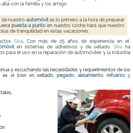
 allá con la familia y los amigo.
d de nuestro
automóvil
es lo primero a la hora de preparar
 buena
puesta a punto
en nuestro coche hará que nuestro
plus de tranquilidad en estas vacaciones.
ductos
Sika
. Con más de 25 años de experiencia en el
omóvil
en sistemas de adhesivos y de sellado.
Sika
ha
s para el uso en la reparación de automóviles y la industria
tínua y escuchando las necesidades y requerimientos de los
a
es
el lider en
sellado
,
pegado
,
aislamiento
,
refuerzo
y
tales.
n
ión