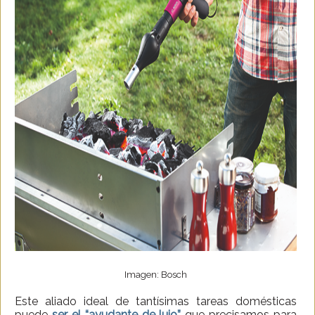
Imagen: Bosch
Este aliado ideal de tantísimas tareas domésticas
puede
ser el “ayudante de lujo”
que precisamos para