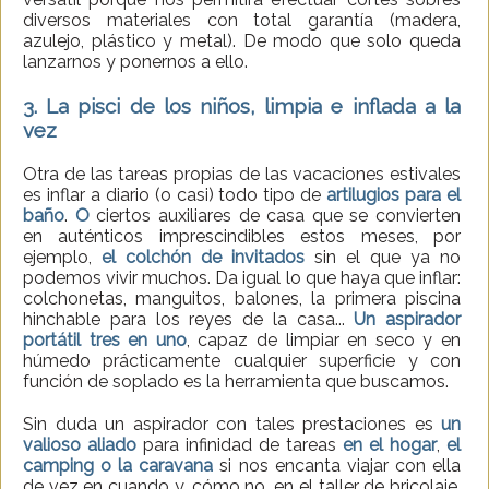
diversos materiales con total garantía (madera,
azulejo, plástico y metal). De modo que solo queda
lanzarnos y ponernos a ello.
3. La pisci de los niños, limpia e inflada a la
vez
Otra de las tareas propias de las vacaciones estivales
es inflar a diario (o casi) todo tipo de
artilugios para el
baño
.
O
ciertos auxiliares de casa que se convierten
en auténticos imprescindibles estos meses, por
ejemplo,
el colchón
de invitados
sin el que ya no
podemos vivir muchos. Da igual lo que haya que inflar:
colchonetas, manguitos, balones, la primera piscina
hinchable para los reyes de la casa...
Un aspirador
portátil tres en uno
, capaz de limpiar en seco y en
húmedo prácticamente cualquier superficie y con
función de soplado es la herramienta que buscamos.
Sin duda un aspirador con tales prestaciones es
un
valioso aliado
para infinidad de tareas
en el hogar
,
el
camping o la caravana
si nos encanta viajar con ella
de vez en cuando y, cómo no, en el taller de bricolaje.