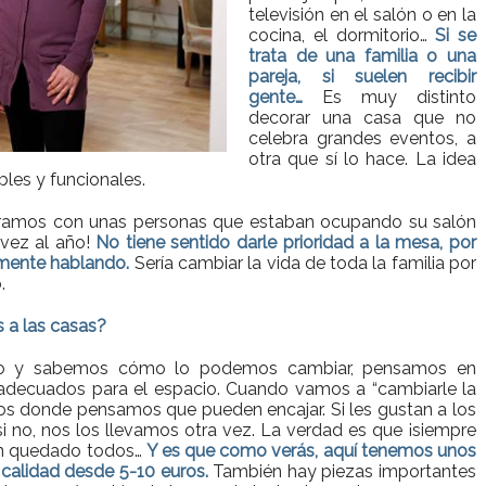
televisión en el salón o en la
cocina, el dormitorio…
Si se
trata de una familia o una
pareja, si suelen recibir
gente…
Es muy distinto
decorar una casa que no
celebra grandes eventos, a
otra que sí lo hace. La idea
les y funcionales.
tramos con unas personas que estaban ocupando su salón
vez al año!
No tiene sentido darle prioridad a la mesa, por
mente hablando.
Sería cambiar la vida de toda la familia por
.
 a las casas?
acio y sabemos cómo lo podemos cambiar, pensamos en
 adecuados para el espacio. Cuando vamos a “cambiarle la
mos donde pensamos que pueden encajar. Si les gustan a los
i no, nos los llevamos otra vez. La verdad es que ¡siempre
han quedado todos…
Y es que como verás, aquí tenemos unos
 calidad desde 5-10 euros.
También hay piezas importantes