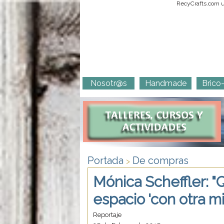
RecyCrafts.com ut
Nosotr@s
Handmade
Brico
Portada
De compras
>
Mónica Scheffler: 
espacio 'con otra mi
Reportaje