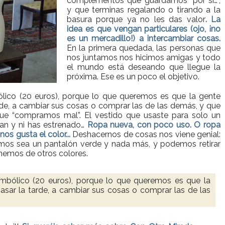
complementos que guardamos “por si…”,
y que terminas regalando o tirando a la
basura porque ya no les das valor
. La
idea es que vengan particulares (ojo, ¡no
es un mercadillo!) a intercambiar cosas.
En la primera quedada, las personas que
nos juntamos nos hicimos amigas y todo
el mundo está deseando que llegue la
próxima. Ese es un poco el objetivo.
lico (20 euros), porque lo que queremos es que la gente
rde, a cambiar sus cosas o comprar las de las demás, y que
que “compramos mal”. El vestido que usaste para solo un
tan y ni has estrenado…
Ropa nueva, con poco uso. O ropa
os gusta el color...
Deshacernos de cosas nos viene genial:
mos sea un pantalón verde y nada más, y podemos retirar
nemos de otros colores.
mbólico (20 euros), porque lo que queremos es que la
asar la tarde, a cambiar sus cosas o comprar las de las