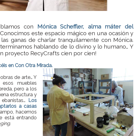
hablamos con
Mónica Scheffler, alma máter del
Conocimos este espacio mágico en una ocasión y
as ganas de charlar tranquilamente con Mónica.
 terminamos hablando de lo divino y lo humano… Y
Un proyecto RecyCrafts cien por cien!
éis en Con Otra Mirada.
obras de arte… Y
 esos muebles
reda, pero a los
ena estructura y
 ebanistas…
Los
ptarlos a casas
campo, hacemos
e está entrando
ging.