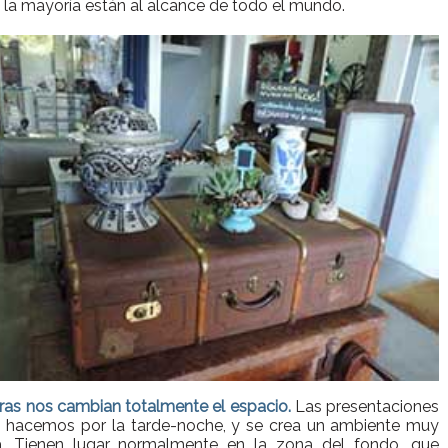
 la mayoría están al alcance de todo el mundo.
bras nos cambian totalmente el espacio.
Las presentaciones
s hacemos por la tarde-noche, y se crea un ambiente muy
a. Tienen lugar normalmente en la zona del fondo, que