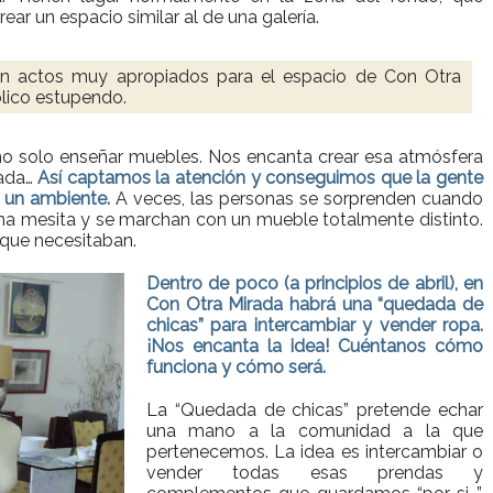
ar un espacio similar al de una galería.
on actos muy apropiados para el espacio de Con Otra
blico estupendo.
no solo enseñar muebles. Nos encanta crear esa atmósfera
rada…
Así captamos la atención y conseguimos que la gente
 un ambiente.
A veces, las personas se sorprenden cuando
a mesita y se marchan con un mueble totalmente distinto.
 que necesitaban.
Dentro de poco (a principios de abril), en
Con Otra Mirada habrá una “quedada de
chicas” para intercambiar y vender ropa.
¡Nos encanta la idea! Cuéntanos cómo
funciona y cómo será.
La “Quedada de chicas” pretende echar
una mano a la comunidad a la que
pertenecemos. La idea es intercambiar o
vender todas esas prendas y