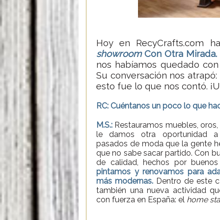
Hoy en RecyCrafts.com 
showroom
Con Otra Mirada.
nos habíamos quedado con l
Su conversación nos atrapó:
esto fue lo que nos contó. ¡
RC: Cuéntanos un poco lo que hac
M.S.:
Restauramos muebles, oros, 
le damos otra oportunidad a
pasados de moda que la gente he
que no sabe sacar partido. Con bu
de calidad, hechos por buenos
pintamos y renovamos para ada
más modernas.
Dentro de este 
también una nueva actividad qu
con fuerza en España: el
home sta