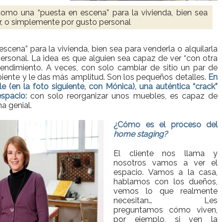
como una “puesta en escena” para la vivienda, bien sea
or, o simplemente por gusto personal
scena” para la vivienda, bien sea para venderla o alquilarla
ersonal. La idea es que alguien sea capaz de ver “con otra
rendimiento. A veces, con solo cambiar de sitio un par de
iente y le das más amplitud. Son los pequeños detalles.
En
(en la foto siguiente, con Mónica), una auténtica “crack”
espacio:
con solo reorganizar unos muebles, es capaz de
a genial.
¿Cómo es el proceso del
home staging?
El cliente nos llama y
nosotros vamos a ver el
espacio. Vamos a la casa,
hablamos con los dueños,
vemos lo que realmente
necesitan… Les
preguntamos cómo viven,
por ejemplo, si ven la