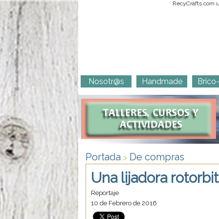
RecyCrafts.com ut
Nosotr@s
Handmade
Brico
Portada
De compras
>
Una lijadora rotorbi
Reportaje
10 de Febrero de 2016