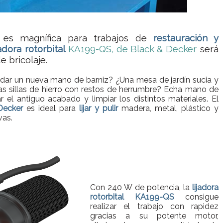
a es magnífica para trabajos de
restauración y
jadora rotorbital
KA199-QS, de Black & Decker
será
e bricolaje.
 dar un nueva mano de barniz? ¿Una mesa de jardín sucia y
 sillas de hierro con restos de herrumbre? Echa mano de
r el antiguo acabado y limpiar los distintos materiales. El
Decker
es ideal para
lijar y pulir
madera, metal, plástico y
vas.
Con 240 W de potencia, la
lijadora
rotorbital KA199-QS
consigue
realizar el trabajo con rapidez
gracias a su potente motor,