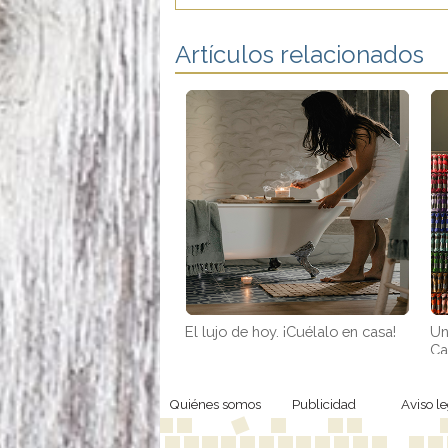
Artículos relacionados
El lujo de hoy. ¡Cuélalo en casa!
Un
Ca
Quiénes somos
Publicidad
Aviso le