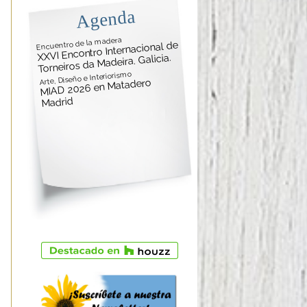
Agenda
Encuentro de la madera
XXVI Encontro Internacional de
Torneiros da Madeira. Galicia.
Arte, Diseño e Interiorismo
MIAD 2026 en Matadero
Madrid