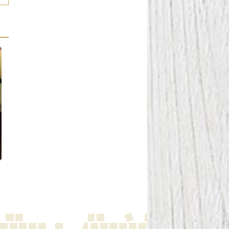
Reportaje
Juguetes de madera ¡Los
Guía de regalos originales y
secretos de su encanto!
útiles para Navidad