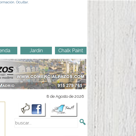
ormación
.
Ocultar
.
enda
Jardín
Chalk Paint
8 de Agosto de 2026