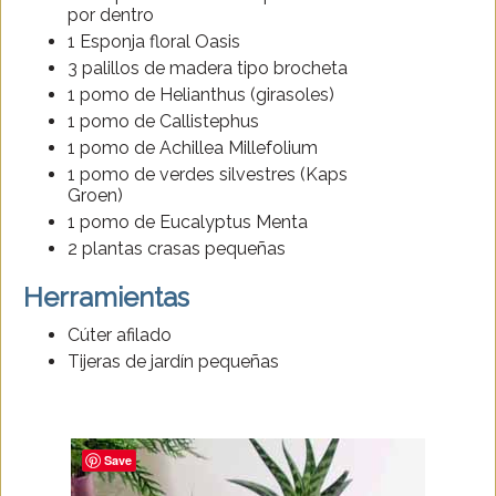
por dentro
1 Esponja floral Oasis
3 palillos de madera tipo brocheta
1 pomo de Helianthus (girasoles)
1 pomo de Callistephus
1 pomo de Achillea Millefolium
1 pomo de verdes silvestres (Kaps
Groen)
1 pomo de Eucalyptus Menta
2 plantas crasas pequeñas
Herramientas
Cúter afilado
Tijeras de jardín pequeñas
Save